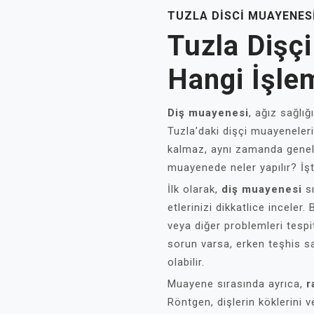
TUZLA DISCI MUAYENESI
Tuzla Dişç
Hangi İşlem
Diş muayenesi
, ağız sağlığ
Tuzla’daki dişçi muayeneleri
kalmaz, aynı zamanda genel a
muayenede neler yapılır? İşt
İlk olarak,
diş muayenesi
sı
etlerinizi dikkatlice inceler.
veya diğer problemleri tespi
sorun varsa, erken teşhis sa
olabilir.
Muayene sırasında ayrıca,
r
Röntgen, dişlerin köklerini v