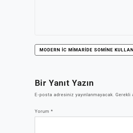
YAZI
MODERN İC MIMARIDE SOMINE KULLAN
GEZINMESI
Bir Yanıt Yazın
E-posta adresiniz yayınlanmayacak.
Gerekli
Yorum
*