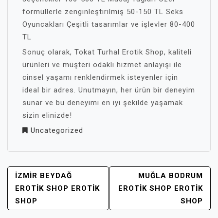
formüllerle zenginleştirilmiş 50-150 TL Seks
Oyuncakları Çeşitli tasarımlar ve işlevler 80-400
TL
Sonuç olarak, Tokat Turhal Erotik Shop, kaliteli
ürünleri ve müşteri odaklı hizmet anlayışı ile
cinsel yaşamı renklendirmek isteyenler için
ideal bir adres. Unutmayın, her ürün bir deneyim
sunar ve bu deneyimi en iyi şekilde yaşamak
sizin elinizde!
Uncategorized
YAZI
İZMIR BEYDAĞ
MUĞLA BODRUM
GEZINMESI
EROTIK SHOP EROTIK
EROTIK SHOP EROTIK
SHOP
SHOP