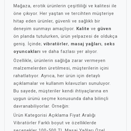
Mağaza, erotik ürünlerin çeşitliliği ve kalitesi ile
öne çıkıyor. Her yaştan ve tercihten müşteriye
hitap eden ürünler, güvenli ve sağlıklı bir
deneyim sunmayı amaçlıyor.
Kalite
ve
güven
ön planda tutulurken, ürün yelpazesi de oldukça
geniş. İçinde;
vibratörler
,
masaj yağları
,
seks
oyuncakları
ve daha fazlası yer alıyor.
Özellikle, ürünlerin sağlığa zarar vermeyen
malzemelerden üretilmesi, müşterilerin içini
rahatlatıyor. Ayrıca, her ürün için detaylı
açıklamalar ve kullanım kılavuzları sunuluyor.
Bu sayede, müşteriler kendi ihtiyaçlarına en
uygun ürünü seçme konusunda daha bilinçli
davranabiliyorlar. Örneğin:
Ürün Kategorisi Açıklama Fiyat Aralığı
Vibratörler Farklı boyut ve özelliklerde
seçenekler 100-500 TL Masaj Yağları Özel