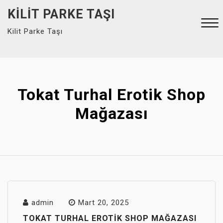
Skip
KILIT PARKE TAŞI
to
Kilit Parke Taşı
content
Close
Menu
Tokat Turhal Erotik Shop
Mağazası
admin
Mart 20, 2025
TOKAT TURHAL EROTIK SHOP MAĞAZASI