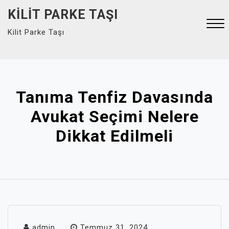
Skip
KILIT PARKE TAŞI
to
Kilit Parke Taşı
content
Close
Menu
Tanıma Tenfiz Davasında
Avukat Seçimi Nelere
Dikkat Edilmeli
admin
Temmuz 31, 2024