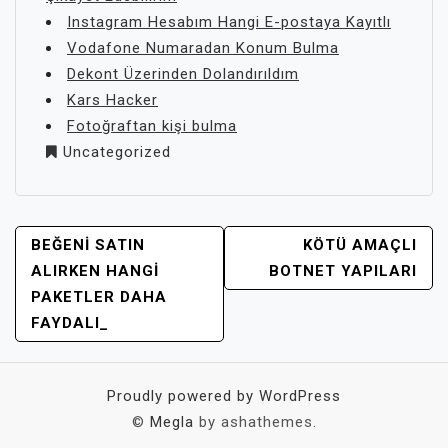
Instagram Hesabım Hangi E-postaya Kayıtlı
Vodafone Numaradan Konum Bulma
Dekont Üzerinden Dolandırıldım
Kars Hacker
Fotoğraftan kişi bulma
Uncategorized
YAZI
BEĞENI SATIN
KÖTÜ AMAÇLI
GEZINMESI
ALIRKEN HANGI
BOTNET YAPILARI
PAKETLER DAHA
FAYDALI_
Proudly powered by WordPress
©
Megla
by ashathemes.