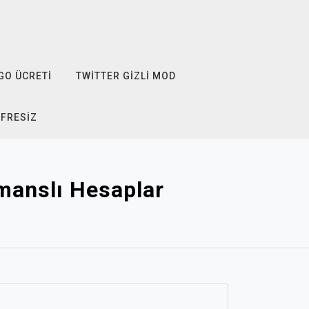
GO ÜCRETI
TWITTER GIZLI MOD
IFRESIZ
manslı Hesaplar