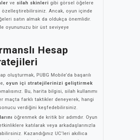
ler
ve
silah skinleri
gibi görsel öğelere
 özelleştirebilirsiniz. Ancak, oyun içinde
ğeleri satın almak da oldukça önemlidir.
le oyununuzu bir üst seviyeye
rmanslı Hesap
atejileri
ap oluşturmak, PUBG Mobile’da başarılı
le,
oyun içi stratejilerinizi geliştirmek
malısınız. Bu, harita bilgisi, silah kullanımı
r maçta farklı taktikler deneyerek, hangi
i sonucu verdiğini keşfedebilirsiniz.
arını
öğrenmek de kritik bir adımdır. Oyun
tkinliklere katılarak veya arkadaşlarınızla
lirsiniz. Kazandığınız UC’leri akıllıca