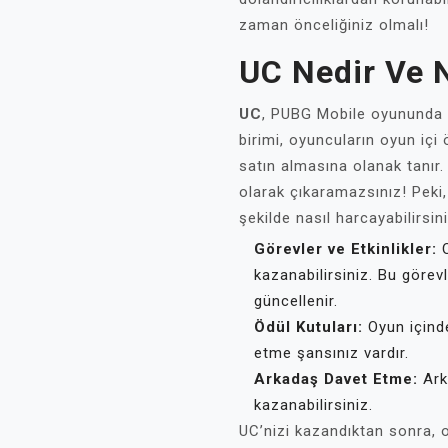
zaman önceliğiniz olmalı!
UC Nedir Ve N
UC
, PUBG Mobile oyununda ku
birimi, oyuncuların oyun içi 
satın almasına olanak tanır
olarak çıkaramazsınız! Peki, 
şekilde nasıl harcayabilirsin
Görevler ve Etkinlikler:
O
kazanabilirsiniz. Bu görevl
güncellenir.
Ödül Kutuları:
Oyun içinde
etme şansınız vardır.
Arkadaş Davet Etme:
Ark
kazanabilirsiniz.
UC’nizi kazandıktan sonra, o