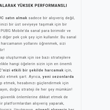
 ALARAK YÜKSEK PERFORMANSLI
UC satın almak
sadece bir alışveriş değil,
izi bir üst seviyeye taşımak için bir
C, PUBG Mobile’da sanal para birimidir ve
 diğer pek çok şey için kullanılır. Bu sanal
 harcamanın yollarını öğrenmek, sizi
ir!
p oluşturmak için ise bazı stratejilere
elikle hangi öğelerin sizin için en önemli
’nizi etkili bir şekilde harcamak
için,
naliz etmek şart. Ayrıca,
yeni sezonlarda
p etmek, hesabınızı güçlendirmek için
ayın, doğru strateji ile her şey mümkün!
n güvenlik önlemlerine dikkat etmek de
ir platformlardan alışveriş yaparak,
lirsiniz. Unutmayın,
güvenli alışveriş
her