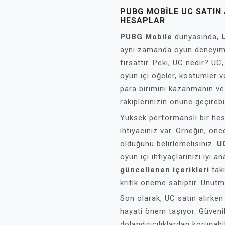
PUBG MOBILE UC SATIN
HESAPLAR
PUBG Mobile
dünyasında,
aynı zamanda oyun deneyimin
fırsattır. Peki, UC nedir? U
oyun içi öğeler, kostümler ve
para birimini kazanmanın ve
rakiplerinizin önüne geçirebil
Yüksek performanslı bir hesa
ihtiyacınız var. Örneğin, önc
olduğunu belirlemelisiniz.
UC
oyun içi ihtiyaçlarınızı iyi a
güncellenen içerikleri
taki
kritik öneme sahiptir. Unutm
Son olarak, UC satın alırke
hayati önem taşıyor. Güvenil
dolandırıcılıklardan korunabi