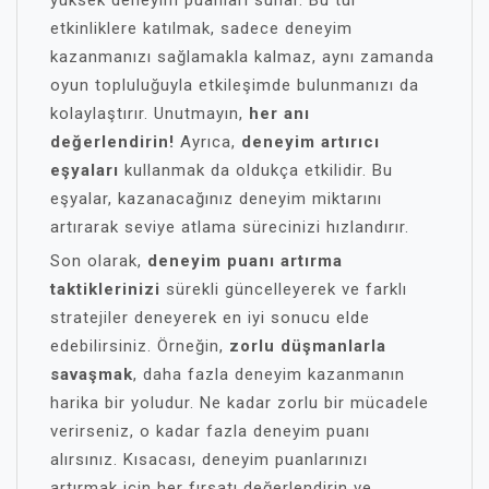
yüksek deneyim puanları sunar. Bu tür
etkinliklere katılmak, sadece deneyim
kazanmanızı sağlamakla kalmaz, aynı zamanda
oyun topluluğuyla etkileşimde bulunmanızı da
kolaylaştırır. Unutmayın,
her anı
değerlendirin!
Ayrıca,
deneyim artırıcı
eşyaları
kullanmak da oldukça etkilidir. Bu
eşyalar, kazanacağınız deneyim miktarını
artırarak seviye atlama sürecinizi hızlandırır.
Son olarak,
deneyim puanı artırma
taktiklerinizi
sürekli güncelleyerek ve farklı
stratejiler deneyerek en iyi sonucu elde
edebilirsiniz. Örneğin,
zorlu düşmanlarla
savaşmak
, daha fazla deneyim kazanmanın
harika bir yoludur. Ne kadar zorlu bir mücadele
verirseniz, o kadar fazla deneyim puanı
alırsınız. Kısacası, deneyim puanlarınızı
artırmak için her fırsatı değerlendirin ve