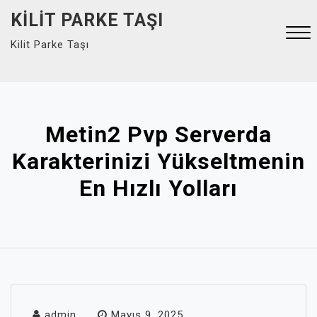
Skip
KILIT PARKE TAŞI
to
Kilit Parke Taşı
content
Close
Menu
Metin2 Pvp Serverda
Karakterinizi Yükseltmenin
En Hızlı Yolları
admin
Mayıs 9, 2025