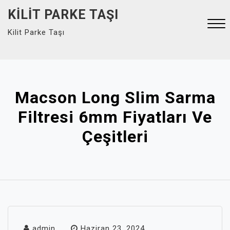
Skip
KILIT PARKE TAŞI
to
Kilit Parke Taşı
content
Close
Menu
Macson Long Slim Sarma
Filtresi 6mm Fiyatları Ve
Çeşitleri
admin
Haziran 23, 2024