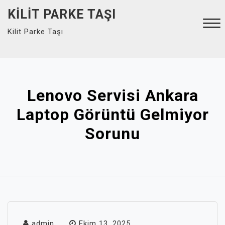
Skip
KILIT PARKE TAŞI
to
Kilit Parke Taşı
content
Close
Menu
Lenovo Servisi Ankara
Laptop Görüntü Gelmiyor
Sorunu
admin
Ekim 13, 2025