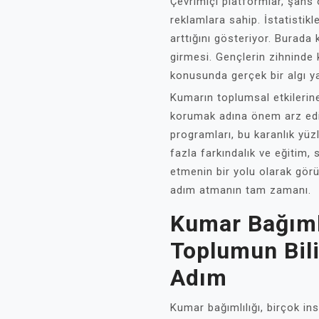
Çevrimiçi platformlar, şans 
reklamlara sahip. İstatistik
arttığını gösteriyor. Burada k
girmesi. Gençlerin zihninde
konusunda gerçek bir algı ya
Kumarın toplumsal etkilerine
korumak adına önem arz ediy
programları, bu karanlık yüz
fazla farkındalık ve eğitim,
etmenin bir yolu olarak görül
adım atmanın tam zamanı.
Kumar Bağımlı
Toplumun Bili
Adım
Kumar bağımlılığı, birçok in