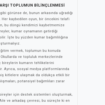
KARŞI TOPLUMUN BILINÇLENMESI
e gibi görünse de, bunun arkasında uğradığı
 Her kaybedilen oyun, bir öncekini telafi
en, bu döngü kendimizi kaybetmemize
ireyler, kumar oynamanın getirdiği
bilir. İşte bu yüzden kumar bağımlılığına
uşturmalıyız.
 eğitim vermek, toplumun bu konuda
r. Okullarda ve topluluk merkezlerinde
bireylerin kumarın tehlikelerini
ir. Ayrıca, sosyal medya platformlarında
ş kitlelere ulaşmak da oldukça etkili bir
alışmaları, potansiyel bağımlıları zarar
ireyler için destek sistemleri oluşturmak,
Aile ve arkadaş çevresi, bu süreçte ki en