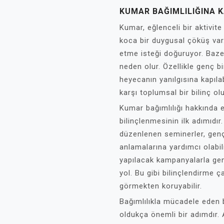
KUMAR BAĞIMLILIĞINA 
Kumar, eğlenceli bir aktivit
koca bir duygusal çöküş var.
etme isteği doğuruyor. Baz
neden olur. Özellikle genç b
heyecanın yanılgısına kapıla
karşı toplumsal bir bilinç ol
Kumar bağımlılığı hakkında
bilinçlenmesinin ilk adımıdı
düzenlenen seminerler, genç 
anlamalarına yardımcı olabil
yapılacak kampanyalarla geni
yol. Bu gibi bilinçlendirme ç
görmekten koruyabilir.
Bağımlılıkla mücadele eden b
oldukça önemli bir adımdır. 