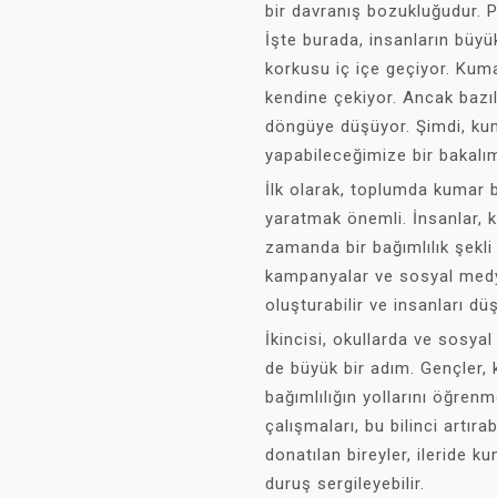
bir davranış bozukluğudur. P
İşte burada, insanların bü
korkusu iç içe geçiyor. Kum
kendine çekiyor. Ancak bazıl
döngüye düşüyor. Şimdi, kum
yapabileceğimize bir bakalı
İlk olarak, toplumda kumar ba
yaratmak önemli. İnsanlar, 
zamanda bir bağımlılık şekli o
kampanyalar ve sosyal medy
oluşturabilir ve insanları d
İkincisi, okullarda ve sosya
de büyük bir adım. Gençler,
bağımlılığın yollarını öğrenm
çalışmaları, bu bilinci artır
donatılan bireyler, ileride k
duruş sergileyebilir.