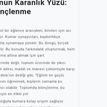
un Karanlık Yüzü:
inçlenme
it bir eğlence aracıyken, kimileri için acı
iyor. Kumar oynayıcıları, kaybettikçe
la oynamaya yönelir. Bu döngü, birçok
ilir. Bu konuda farkındalık oluşturmak, hem
uma altına almak için şart.
inde değil, toplum üzerinde de yıkıcı
eyin ailesi, maddi ve manevi çöküntüyle karşı
dela'nın dediği gibi, “Eğitim en güçlü
larını öğrenmek, kişilerin zamanla bu
cı olabilir. Toplumda bilinçlenme, bu
in en etkili yol.
ılığıyla kumara kolay erişim sağlıyor.