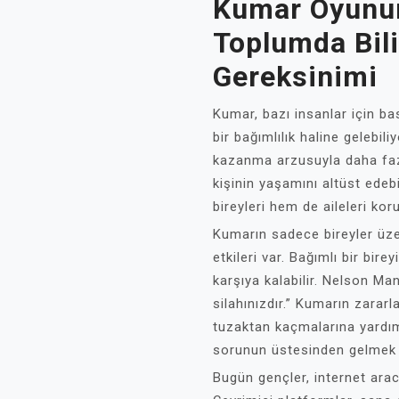
Kumar Oyunun
Toplumda Bil
Gereksinimi
Kumar, bazı insanlar için bas
bir bağımlılık haline gelebil
kazanma arzusuyla daha faz
kişinin yaşamını altüst edeb
bireyleri hem de aileleri kor
Kumarın sadece bireyler üzer
etkileri var. Bağımlı bir bir
karşıya kalabilir. Nelson Man
silahınızdır.” Kumarın zarar
tuzaktan kaçmalarına yardım
sorunun üstesinden gelmek iç
Bugün gençler, internet arac