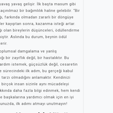
 yavaş yavaş gelişir. İlk başta masum gibi
ınılmaz bir bağımlılık haline gelebilir. “Bir
ı, farkında olmadan zararlı bir döngüye
Her kayıptan sonra, kazanma isteği artar.
ı olan bireylerin düşünceleri, ödüllendirme
iştir. Aslında bu durum, beynin ödül
erir.
 toplumsal damgalama ve yanlış
ı bir zayıflık değil, bir hastalıktır. Bu
rdım istemek, güçsüzlük değil, cesaretin
me sürecindeki ilk adım, bu gerçeği kabul
tarzı olmadığını anlamaktır. Kendinizi
 birçok insan sizinle aynı mücadeleyi
akkında daha fazla bilgi edinmek, hem kendi
başkalarına yardımcı olmak için en iyi
unuzda, ilk adımı atmayı unutmayın!