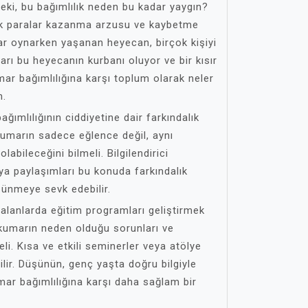
eki, bu bağımlılık neden bu kadar yaygın?
yük paralar kazanma arzusu ve kaybetme
ar oynarken yaşanan heyecan, birçok kişiyi
arı bu heyecanın kurbanı oluyor ve bir kısır
ar bağımlılığına karşı toplum olarak neler
m.
ğımlılığının ciddiyetine dair farkındalık
kumarın sadece eğlence değil, aynı
labileceğini bilmeli. Bilgilendirici
a paylaşımları bu konuda farkındalık
üşünmeye sevk edebilir.
l alanlarda eğitim programları geliştirmek
 kumarın neden olduğu sorunları ve
eli. Kısa ve etkili seminerler veya atölye
abilir. Düşünün, genç yaşta doğru bilgiyle
umar bağımlılığına karşı daha sağlam bir