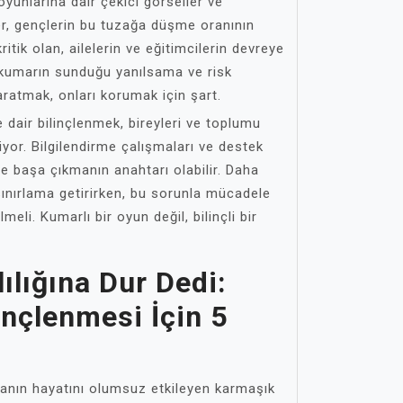
oyunlarına dair çekici görseller ve
ler, gençlerin bu tuzağa düşme oranının
ritik olan, ailelerin ve eğitimcilerin devreye
 kumarın sunduğu yanılsama ve risk
ratmak, onları korumak için şart.
 dair bilinçlenmek, bireyleri ve toplumu
or. Bilgilendirme çalışmaları ve destek
le başa çıkmanın anahtarı olabilir. Daha
 sınırlama getirirken, bu sorunla mücadele
meli. Kumarlı bir oyun değil, bilinçli bir
lığına Dur Dedi:
nçlenmesi İçin 5
sanın hayatını olumsuz etkileyen karmaşık