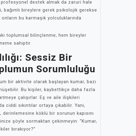
, profesyonel destek almak da zaruri hale
i, bağımlı bireylere gerek psikolojik gerekse
 onların bu karmaşık yolculuklarında
ki toplumsal bilinçlenme, hem bireyler
neme sahiptir.
lığı: Sessiz Bir
oplumun Sorumluluğu
m bir aktivite olarak başlayan kumar, bazı
önüşebilir. Bu kişiler, kaybettikçe daha fazla
tmeye çalışırlar. Eş ve aile ilişkileri
 ciddi sıkıntılar ortaya çıkabilir. Yani,
, derinlemesine köklü bir sorunun kapısını
dinize şöyle sormaktan çekinmeyin: “Kumar,
iler bırakıyor?”