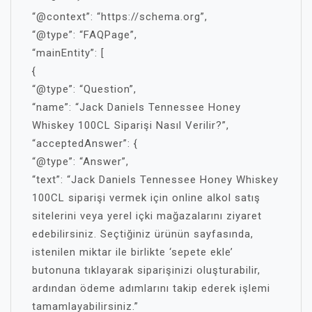
“@context”: “https://schema.org”,
“@type”: “FAQPage”,
“mainEntity”: [
{
“@type”: “Question”,
“name”: “Jack Daniels Tennessee Honey
Whiskey 100CL Siparişi Nasıl Verilir?”,
“acceptedAnswer”: {
“@type”: “Answer”,
“text”: “Jack Daniels Tennessee Honey Whiskey
100CL siparişi vermek için online alkol satış
sitelerini veya yerel içki mağazalarını ziyaret
edebilirsiniz. Seçtiğiniz ürünün sayfasında,
istenilen miktar ile birlikte ‘sepete ekle’
butonuna tıklayarak siparişinizi oluşturabilir,
ardından ödeme adımlarını takip ederek işlemi
tamamlayabilirsiniz.”