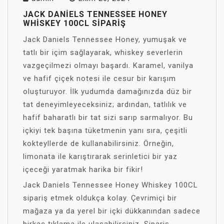
JACK DANIELS TENNESSEE HONEY
WHISKEY 100CL SIPARIŞ
Jack Daniels Tennessee Honey, yumuşak ve
tatlı bir içim sağlayarak, whiskey severlerin
vazgeçilmezi olmayı başardı. Karamel, vanilya
ve hafif çiçek notesi ile cesur bir karışım
oluşturuyor. İlk yudumda damağınızda düz bir
tat deneyimleyeceksiniz; ardından, tatlılık ve
hafif baharatlı bir tat sizi sarıp sarmalıyor. Bu
içkiyi tek başına tüketmenin yanı sıra, çeşitli
kokteyllerde de kullanabilirsiniz. Örneğin,
limonata ile karıştırarak serinletici bir yaz
içeceği yaratmak harika bir fikir!
Jack Daniels Tennessee Honey Whiskey 100CL
sipariş etmek oldukça kolay. Çevrimiçi bir
mağaza ya da yerel bir içki dükkanından sadece