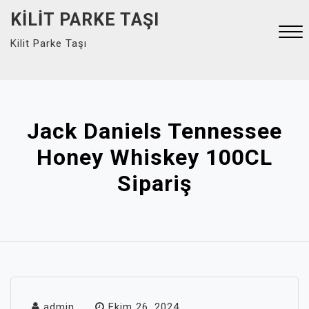
Skip
KILIT PARKE TAŞI
to
Kilit Parke Taşı
content
Close
Menu
Jack Daniels Tennessee
Honey Whiskey 100CL
Sipariş
admin
Ekim 26, 2024