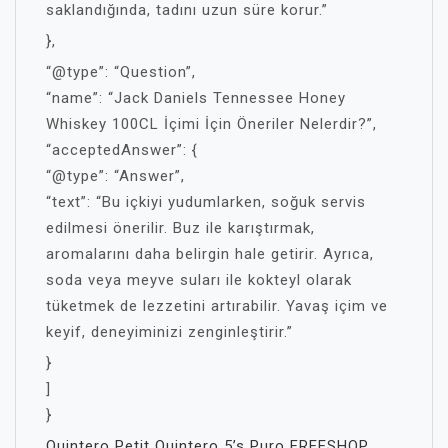
saklandığında, tadını uzun süre korur.”
},
“@type”: “Question”,
“name”: “Jack Daniels Tennessee Honey
Whiskey 100CL İçimi İçin Öneriler Nelerdir?”,
“acceptedAnswer”: {
“@type”: “Answer”,
“text”: “Bu içkiyi yudumlarken, soğuk servis
edilmesi önerilir. Buz ile karıştırmak,
aromalarını daha belirgin hale getirir. Ayrıca,
soda veya meyve suları ile kokteyl olarak
tüketmek de lezzetini artırabilir. Yavaş içim ve
keyif, deneyiminizi zenginleştirir.”
}
]
}
Quintero Petit Quintero 5’s Puro FREESHOP