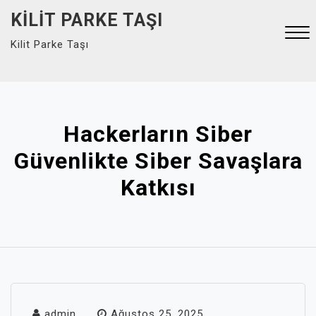
Skip
KILIT PARKE TAŞI
to
Kilit Parke Taşı
content
Close
Menu
Hackerların Siber
Güvenlikte Siber Savaşlara
Katkısı
admin
Ağustos 25, 2025