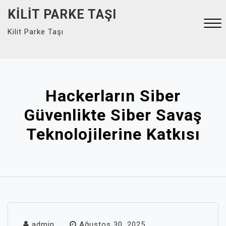
Skip
KILIT PARKE TAŞI
to
Kilit Parke Taşı
content
Close
Menu
Hackerların Siber
Güvenlikte Siber Savaş
Teknolojilerine Katkısı
admin
Ağustos 30, 2025