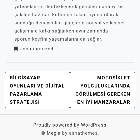
yeteneklerini destekleyerek gençleri daha iyi bir
şekilde hazırlar. Futbolun takım oyunu olarak
sunduğu deneyimler, gençlerin sosyal ve kişisel
gelişimine katkı sağlarken aynı zamanda
sporun keyfini yaşamalarını da sağlar.
Uncategorized
YAZI
BILGISAYAR
MOTOSIKLET
GEZINMESI
OYUNLARI VE DIJITAL
YOLCULUKLARINDA
PAZARLAMA
GÖRÜLMESI GEREKEN
STRATEJISI
EN İYI MANZARALAR
Proudly powered by WordPress
©
Megla
by ashathemes.