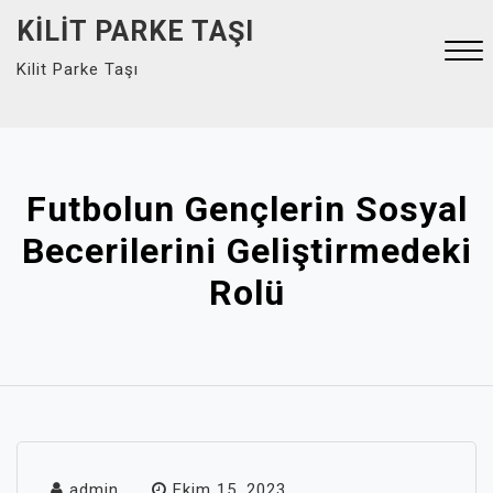
Skip
KILIT PARKE TAŞI
to
Kilit Parke Taşı
content
Close
Menu
Futbolun Gençlerin Sosyal
Becerilerini Geliştirmedeki
Rolü
admin
Ekim 15, 2023