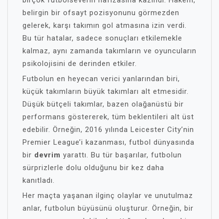
birçok futbolseverin hafızasına kazındı. Hakem,
belirgin bir ofsayt pozisyonunu görmezden
gelerek, karşı takımın gol atmasına izin verdi.
Bu tür hatalar, sadece sonuçları etkilemekle
kalmaz, aynı zamanda takımların ve oyuncuların
psikolojisini de derinden etkiler.
Futbolun en heyecan verici yanlarından biri,
küçük takımların büyük takımları alt etmesidir.
Düşük bütçeli takımlar, bazen olağanüstü bir
performans göstererek, tüm beklentileri alt üst
edebilir. Örneğin, 2016 yılında Leicester City’nin
Premier League’i kazanması, futbol dünyasında
bir
devrim
yarattı. Bu tür başarılar, futbolun
sürprizlerle dolu olduğunu bir kez daha
kanıtladı.
Her maçta yaşanan ilginç olaylar ve unutulmaz
anlar, futbolun büyüsünü oluşturur. Örneğin, bir