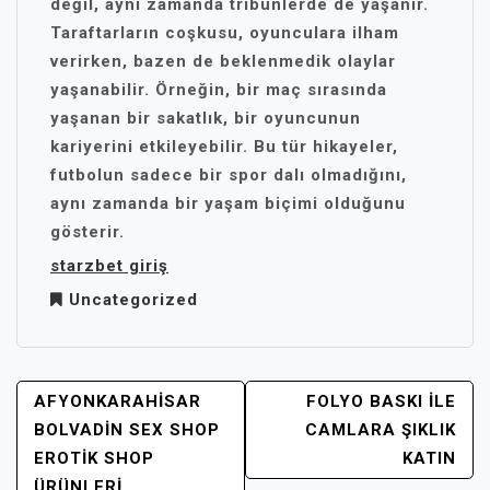
değil, aynı zamanda tribünlerde de yaşanır.
Taraftarların coşkusu, oyunculara ilham
verirken, bazen de beklenmedik olaylar
yaşanabilir.
Örneğin
, bir maç sırasında
yaşanan bir sakatlık, bir oyuncunun
kariyerini etkileyebilir. Bu tür hikayeler,
futbolun sadece bir spor dalı olmadığını,
aynı zamanda bir yaşam biçimi olduğunu
gösterir.
starzbet giriş
Uncategorized
YAZI
AFYONKARAHISAR
FOLYO BASKI ILE
GEZINMESI
BOLVADIN SEX SHOP
CAMLARA ŞIKLIK
EROTIK SHOP
KATIN
ÜRÜNLERI