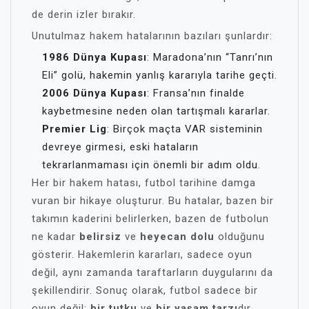
de derin izler bırakır.
Unutulmaz hakem hatalarının bazıları şunlardır:
1986 Dünya Kupası
: Maradona’nın “Tanrı’nın
Eli” golü, hakemin yanlış kararıyla tarihe geçti.
2006 Dünya Kupası
: Fransa’nın finalde
kaybetmesine neden olan tartışmalı kararlar.
Premier Lig
: Birçok maçta VAR sisteminin
devreye girmesi, eski hataların
tekrarlanmaması için önemli bir adım oldu.
Her bir hakem hatası, futbol tarihine damga
vuran bir hikaye oluşturur. Bu hatalar, bazen bir
takımın kaderini belirlerken, bazen de futbolun
ne kadar
belirsiz
ve
heyecan dolu
olduğunu
gösterir. Hakemlerin kararları, sadece oyun
değil, aynı zamanda taraftarların duygularını da
şekillendirir. Sonuç olarak, futbol sadece bir
oyun değil;
bir tutku
ve
bir yaşam tarzı
dır.