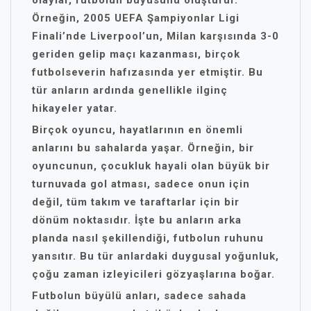
olaylar, futbolun büyüsünü oluşturur.
Örneğin, 2005 UEFA Şampiyonlar Ligi
Finali’nde Liverpool’un, Milan karşısında 3-0
geriden gelip maçı kazanması, birçok
futbolseverin hafızasında yer etmiştir. Bu
tür anların ardında genellikle ilginç
hikayeler yatar.
Birçok oyuncu, hayatlarının en önemli
anlarını bu sahalarda yaşar.
Örneğin
, bir
oyuncunun, çocukluk hayali olan büyük bir
turnuvada gol atması, sadece onun için
değil, tüm takım ve taraftarlar için bir
dönüm noktasıdır. İşte bu anların arka
planda nasıl şekillendiği, futbolun ruhunu
yansıtır. Bu tür anlardaki duygusal yoğunluk,
çoğu zaman izleyicileri gözyaşlarına boğar.
Futbolun büyülü anları, sadece sahada