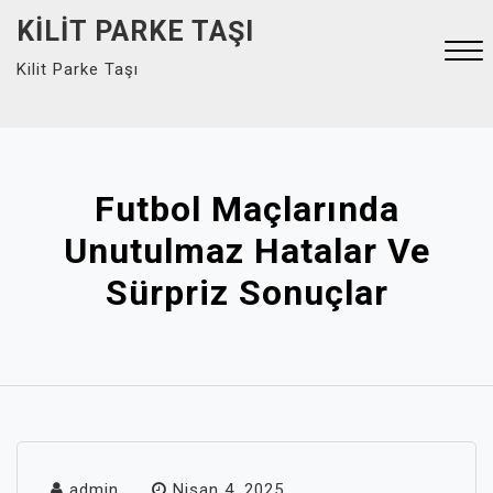
Skip
KILIT PARKE TAŞI
to
Kilit Parke Taşı
content
Close
Menu
Futbol Maçlarında
Unutulmaz Hatalar Ve
Sürpriz Sonuçlar
admin
Nisan 4, 2025