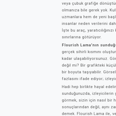
veya çubuk grafiğe dönüştür
olmanıza bile gerek yok. Kul
uzmanlara hem de yeni başla
insanlar neden verilerini da
İşte bu araç, yaratıcılığınız
sınırlarına götürüyor.
Flourish Lama'nın sunduğ
gerçek sihirli kısmını oluştur
kadar ulaşabiliyorsunuz. Görs
değil mi? Bir grafikteki küç
bir boyuta taşıyabilir. Görs
fazlasını ifade ediyor; izley
Hadi hep birlikte hayal edelim
sunduğunuzda, izleyicilerin 
görmek, sizin için nasıl bir 
sonuçlarından değil, aynı za
demek. Flourish Lama ile, ver