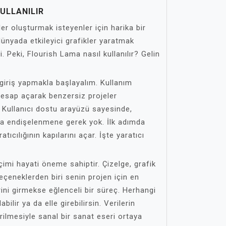
ULLANILIR
ler oluşturmak isteyenler için harika bir
l dünyada etkileyici grafikler yaratmak
i. Peki, Flourish Lama nasıl kullanılır? Gelin
 giriş yapmakla başlayalım. Kullanım
 hesap açarak benzersiz projeler
. Kullanıcı dostu arayüzü sayesinde,
da endişelenmene gerek yok. İlk adımda
atıcılığının kapılarını açar. İşte yaratıcı
imi hayati öneme sahiptir. Çizelge, grafik
seçeneklerden biri senin projen için en
rini girmekse eğlenceli bir süreç. Herhangi
bilir ya da elle girebilirsin. Verilerin
ilmesiyle sanal bir sanat eseri ortaya