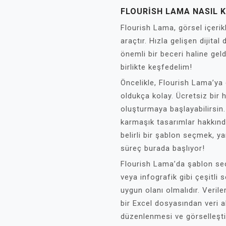
FLOURISH LAMA NASIL K
Flourish Lama, görsel içerik
araçtır. Hızla gelişen dijita
önemli bir beceri haline geld
birlikte keşfedelim!
Öncelikle, Flourish Lama’ya
oldukça kolay. Ücretsiz bir
oluşturmaya başlayabilirsin
karmaşık tasarımlar hakkın
belirli bir şablon seçmek, yar
süreç burada başlıyor!
Flourish Lama’da şablon seç
veya infografik gibi çeşitli 
uygun olanı olmalıdır. Verile
bir Excel dosyasından veri ala
düzenlenmesi ve görselleştir