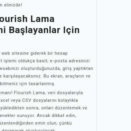
n elinizde!
ourish Lama
ni Başlayanlar Için
n web sitesine giderek bir hesap
t işlemi oldukça basit; e-posta adresinizi
. Hesabınızı oluşturduğunuzda, giriş yaptıktan
le karşılaşacaksınız. Bu ekran, araçların ve
bilmeniz için tasarlanmış.
amanı! Flourish Lama, veri dosyalarıyla
 Excel veya CSV dosyalarını kolaylıkla
zi yükledikten sonra, onları düzenlemek ve
çenekler sunuyor. Ancak dikkat edin,
düzenlendiğinden emin olun; çünkü
e dayanarak oluşturulacak.