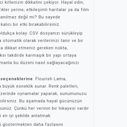
i kitlenizin dikkatini çekiyor. Hayal edin,
ikler yerine; etkileşimli haritalar ya da film
İnanılmaz değil mi? Bu sayede
kalıcı bir etki bırakabilirsiniz.
oldukça kolay. CSV dosyanızı sürükleyip
 otomatik olarak verilerinizi tanır ve bir
da dikkat etmeniz gereken nokta,
aksi takdirde karmaşık bir yapı ortaya
amanla bu düzeni nasıl sağlayacağınızı
 seçeneklerine
. Flourish Lama,
a büyük esneklik sunar. Renk paletleri,
ri üzerinde oynamalar yaparak, sunumunuzu
bilirsiniz. Bu aşamada hayal gücünüzün
sünüz. Çünkü her verinin bir hikayesi vardır
i en iyi şekilde anlatmak.
ri göstermekten daha fazlasını