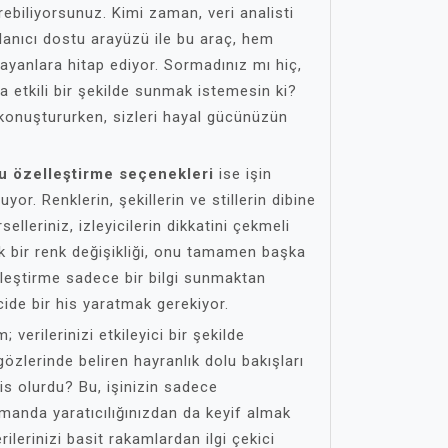
ebiliyorsunuz. Kimi zaman, veri analisti
lanıcı dostu arayüzü ile bu araç, hem
yanlara hitap ediyor. Sormadınız mı hiç,
ha etkili bir şekilde sunmak istemesin ki?
ı konuştururken, sizleri hayal gücünüzün
u özelleştirme seçenekleri
ise işin
uyor. Renklerin, şekillerin ve stillerin dibine
elleriniz, izleyicilerin dikkatini çekmeli
ük bir renk değişikliği, onu tamamen başka
elleştirme sadece bir bilgi sunmaktan
icide bir his yaratmak gerekiyor.
; verilerinizi etkileyici bir şekilde
gözlerinde beliren hayranlık dolu bakışları
his olurdu? Bu, işinizin sadece
manda yaratıcılığınızdan da keyif almak
ilerinizi basit rakamlardan ilgi çekici