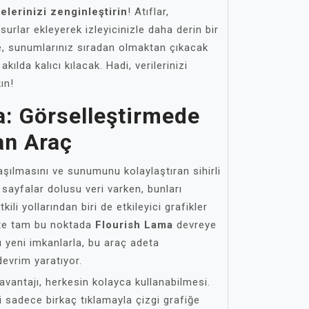
elerinizi zenginleştirin
! Atıflar,
surlar ekleyerek izleyicinizle daha derin bir
de, sunumlarınız sıradan olmaktan çıkacak
 akılda kalıcı kılacak. Hadi, verilerinizi
ın!
a: Görselleştirmede
an Araç
laşılmasını ve sunumunu kolaylaştıran sihirli
 sayfalar dolusu veri varken, bunları
ili yollarından biri de etkileyici grafikler
İşte tam bu noktada
Flourish Lama
devreye
u yeni imkanlarla, bu araç adeta
devrim yaratıyor.
vantajı, herkesin kolayca kullanabilmesi.
i sadece birkaç tıklamayla çizgi grafiğe