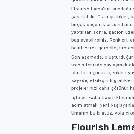
Flourish Lama'nın sunduğu se
şaşırtabilir. Çizgi grafikler, 
birçok seçenek arasından ist
yaptıktan sonra, şablon üz
başlayabilirsiniz. Renkleri, e
belirleyerek görselleştirmeniz
Son aşamada, oluşturduğunu
web sitenizde paylaşmak ol
oluşturduğunuz içerikleri y
sayede, etkileşimli grafikleri
projelerinizi daha görünür hal
İşte bu kadar basit! Flouris
adım atmak, yeni başlayanlar 
Umarım bu kılavuz, yola çıka
Flourish Lama