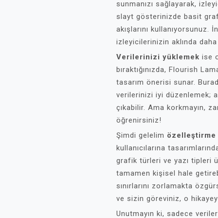
sunmanızı sağlayarak, izleyic
slayt gösterinizde basit graf
akışlarını kullanıyorsunuz. 
izleyicilerinizin aklında daha 
Verilerinizi yüklemek
ise 
bıraktığınızda, Flourish Lama
tasarım önerisi sunar. Bura
verilerinizi iyi düzenlemek; 
çıkabilir. Ama korkmayın, z
öğrenirsiniz!
Şimdi gelelim
özelleştirme
kullanıcılarına tasarımlarınd
grafik türleri ve yazı tiple
tamamen kişisel hale getire
sınırlarını zorlamakta özgür
ve sizin göreviniz, o hikayey
Unutmayın ki, sadece verile