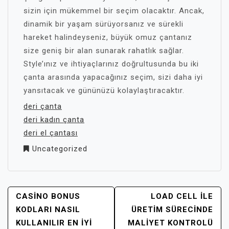
sizin için mükemmel bir seçim olacaktır. Ancak,
dinamik bir yaşam sürüyorsanız ve sürekli
hareket halindeyseniz, büyük omuz çantanız
size geniş bir alan sunarak rahatlık sağlar.
Style’ınız ve ihtiyaçlarınız doğrultusunda bu iki
çanta arasında yapacağınız seçim, sizi daha iyi
yansıtacak ve gününüzü kolaylaştıracaktır.
deri çanta
deri kadın çanta
deri el çantası
Uncategorized
YAZI
CASINO BONUS
LOAD CELL ILE
GEZINMESI
KODLARI NASIL
ÜRETIM SÜRECINDE
KULLANILIR EN İYI
MALIYET KONTROLÜ