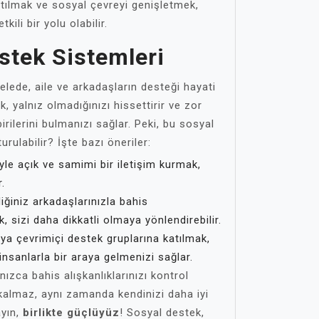
katılmak ve sosyal çevreyi genişletmek,
kili bir yolu olabilir.
stek Sistemleri
lede, aile ve arkadaşların desteği hayati
, yalnız olmadığınızı hissettirir ve zor
rilerini bulmanızı sağlar. Peki, bu sosyal
urulabilir? İşte bazı öneriler:
yle açık ve samimi bir iletişim kurmak,
.
ğiniz arkadaşlarınızla bahis
k, sizi daha dikkatli olmaya yönlendirebilir.
ya çevrimiçi destek gruplarına katılmak,
nsanlarla bir araya gelmenizi sağlar.
nızca bahis alışkanlıklarınızı kontrol
almaz, aynı zamanda kendinizi daha iyi
ayın,
birlikte güçlüyüz
! Sosyal destek,