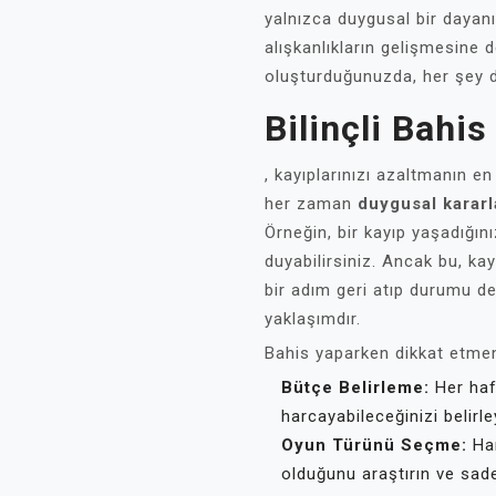
yalnızca duygusal bir dayan
alışkanlıkların gelişmesine 
oluşturduğunuzda, her şey d
Bilinçli Bahis
, kayıplarınızı azaltmanın en 
her zaman
duygusal kararl
Örneğin, bir kayıp yaşadığı
duyabilirsiniz. Ancak bu, kayı
bir adım geri atıp durumu de
yaklaşımdır.
Bahis yaparken dikkat etmen
Bütçe Belirleme:
Her haf
harcayabileceğinizi belirle
Oyun Türünü Seçme:
Han
olduğunu araştırın ve sad