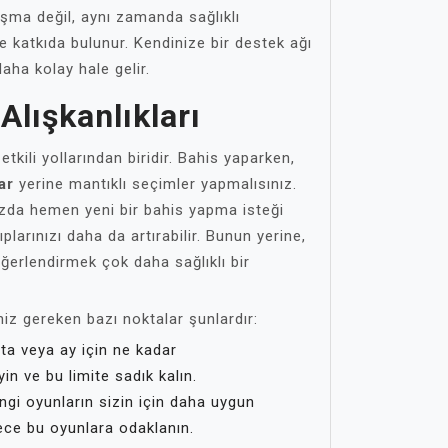
ışma değil, aynı zamanda sağlıklı
de katkıda bulunur. Kendinize bir destek ağı
aha kolay hale gelir.
 Alışkanlıkları
etkili yollarından biridir. Bahis yaparken,
ar
yerine mantıklı seçimler yapmalısınız.
nızda hemen yeni bir bahis yapma isteği
plarınızı daha da artırabilir. Bunun yerine,
ğerlendirmek çok daha sağlıklı bir
iz gereken bazı noktalar şunlardır:
ta veya ay için ne kadar
yin ve bu limite sadık kalın.
gi oyunların sizin için daha uygun
ece bu oyunlara odaklanın.