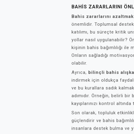
BAHIS ZARARLARINI ÖN
Bahis zararlarını azaltmak
önemlidir. Toplumsal destek, 
katılımı, bu süreçte kritik u
yollar nasıl uygulanabilir? Ön
kişinin bahis bağımlılığı il
Onların sağladığı motivasyon 
olabilir.
Ayrıca,
bilinçli bahis alışka
indirmek için oldukça faydalı
ve bu kurallara sadık kalmak,
adımıdır. Örneğin, belirli b
kayıplarınızı kontrol altında
Son olarak, topluluk etkinlikl
güçlendirir ve bahis bağımlılı
insanlara destek bulma ve ya