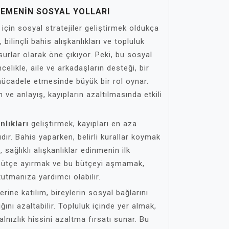
LEMENIN SOSYAL YOLLARI
için sosyal stratejiler geliştirmek oldukça
bilinçli bahis alışkanlıkları ve topluluk
nsurlar olarak öne çıkıyor. Peki, bu sosyal
celikle, aile ve arkadaşların desteği, bir
e mücadele etmesinde büyük bir rol oynar.
ve anlayış, kayıpların azaltılmasında etkili
nlıkları
geliştirmek, kayıpları en aza
dır. Bahis yaparken, belirli kurallar koymak
 sağlıklı alışkanlıklar edinmenin ilk
ir bütçe ayırmak ve bu bütçeyi aşmamak,
 tutmanıza yardımcı olabilir.
erine katılım, bireylerin sosyal bağlarını
ğını azaltabilir. Topluluk içinde yer almak,
lnızlık hissini azaltma fırsatı sunar. Bu