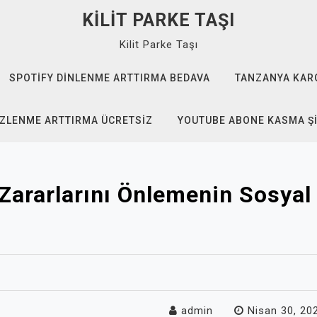
KILIT PARKE TAŞI
Kilit Parke Taşı
SPOTIFY DINLENME ARTTIRMA BEDAVA
TANZANYA KAR
IZLENME ARTTIRMA ÜCRETSIZ
YOUTUBE ABONE KASMA Ş
Zararlarını Önlemenin Sosyal 
admin
Nisan 30, 20