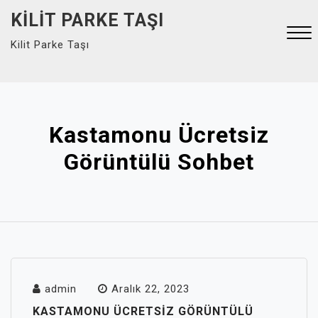
Skip
KILIT PARKE TAŞI
to
Kilit Parke Taşı
content
Close
Menu
Kastamonu Ücretsiz
Görüntülü Sohbet
admin
Aralık 22, 2023
KASTAMONU ÜCRETSIZ GÖRÜNTÜLÜ